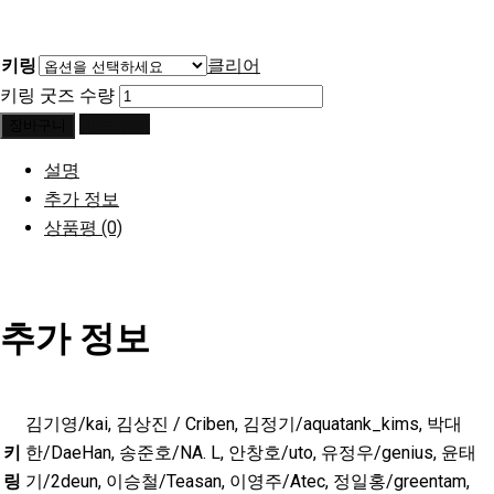
키링
클리어
키링 굿즈 수량
바로구매
장바구니
설명
추가 정보
상품평 (0)
추가 정보
김기영/kai, 김상진 / Criben, 김정기/aquatank_kims, 박대
키
한/DaeHan, 송준호/NA. L, 안창호/uto, 유정우/genius, 윤태
링
기/2deun, 이승철/Teasan, 이영주/Atec, 정일홍/greentam,