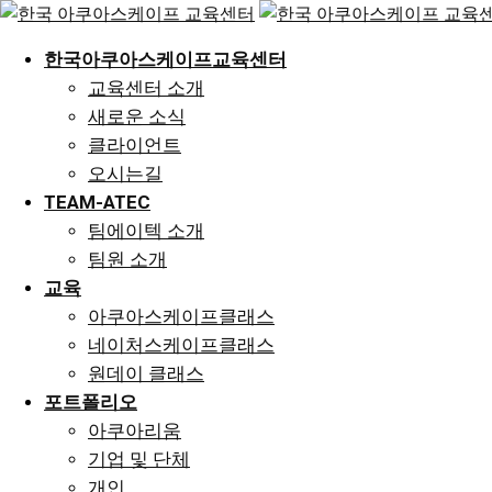
Skip
to
한국아쿠아스케이프교육센터
content
교육센터 소개
새로운 소식
클라이언트
오시는길
TEAM-ATEC
팀에이텍 소개
팀원 소개
교육
아쿠아스케이프클래스
네이처스케이프클래스
원데이 클래스
포트폴리오
아쿠아리움
기업 및 단체
개인