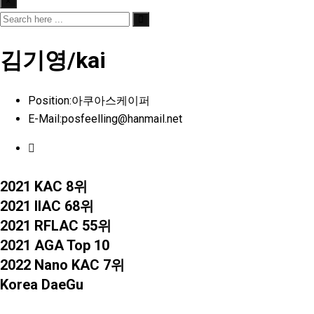
×
김기영/kai
Position:
아쿠아스케이퍼
E-Mail:
posfeelling@hanmail.net
2021 KAC 8위
2021 IIAC 68위
2021 RFLAC 55위
2021 AGA Top 10
2022 Nano KAC 7위
Korea DaeGu